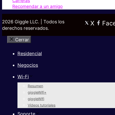
Carreras
Recomendar a un amigo
2026 Giggle LLC. | Todos los
X
Fac
derechos reservados.
Cerrar
Residencial
Negocios
Wi-Fi
Resumen
giggleWifi+
giggleWifi
Vídeos tutoriales
Soporte