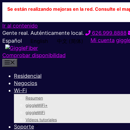
Se están realizando mejoras en la red. Consulte el ma
Ir al contenido
Gente real. Auténticamente local.
626.999.8888
Mi cuenta
giggl
Español
English
中文 (简体)
Comprobar disponibilidad
Residencial
Negocios
Wi-Fi
Resumen
giggleWiFi+
giggleWiFi
Vídeos tutoriales
Soporte