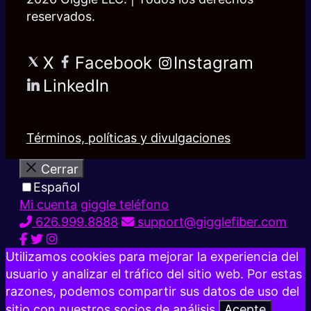
reservados.
X
Facebook
Instagram
LinkedIn
Términos, políticas y divulgaciones
Cerrar
Español
Mi cuenta
giggle teléfono
626.999.8888
support@gigglefiber.com
Utilizamos cookies para mejorar la experiencia del
usuario y analizar el tráfico del sitio web. Por estas
razones, podemos compartir sus datos de uso del
sitio con nuestros socios de análisis.
Acepte