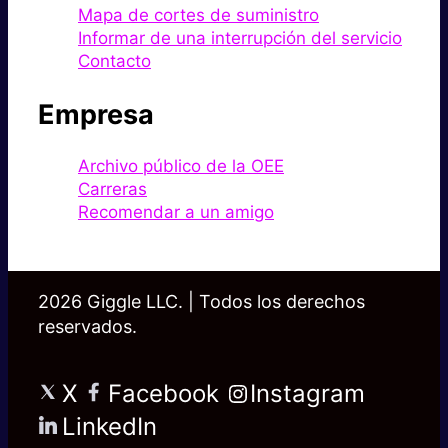
Mapa de cortes de suministro
Informar de una interrupción del servicio
Contacto
Empresa
Archivo público de la OEE
Carreras
Recomendar a un amigo
2026 Giggle LLC. | Todos los derechos
reservados.
X
Facebook
Instagram
LinkedIn