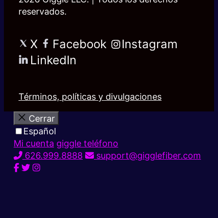
reservados.
X
Facebook
Instagram
LinkedIn
Términos, políticas y divulgaciones
Cerrar
Español
Mi cuenta
giggle teléfono
626.999.8888
support@gigglefiber.com