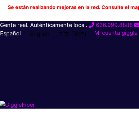
Se están realizando mejoras en la red. Consulte el ma
Ir
Gente real. Auténticamente local.
626.999.8888
al
Mi cuenta
giggle
Español
English
中文 (简体)
contenido
Súper rápido.
Excelente precio.