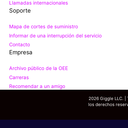
Llamadas internacionales
Soporte
Mapa de cortes de suministro
Informar de una interrupción del servicio
Contacto
Empresa
Archivo público de la OEE
Carreras
Recomendar a un amigo
2026 Giggle LLC. |
los derechos reser