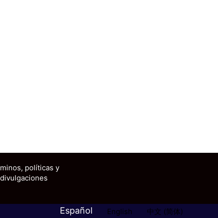
minos, políticas y
divulgaciones
Español
English
中文 (简体)