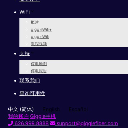
WiFi
概述
giggleWifi+
giggleWifi
教程视频
支持
停电地图
停电报告
联系我们
查询可用性
中文 (简体)
English
Español
我的账户
Giggle手机
626.999.8888
support@gigglefiber.com