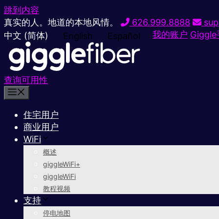
跳到内容
真实的人。地道的本地风情。
626.999.8888
sup
我的账户
Giggl
中文 (简体)
English
Español
查询可用性
住宅用户
商业用户
WiFi
概述
giggleWiFi+
giggleWiFi
教程视频
支持
停电地图