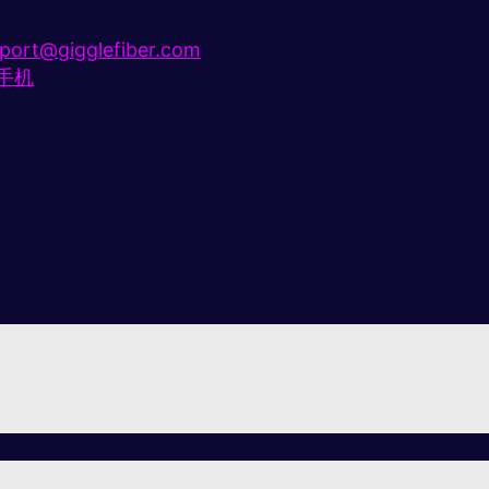
port@gigglefiber.com
e手机