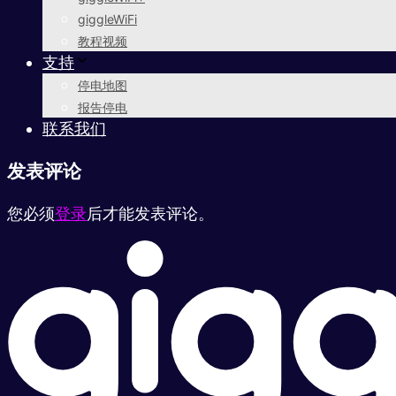
giggleWiFi
教程视频
支持
停电地图
报告停电
联系我们
发表评论
您必须
登录
后才能发表评论。