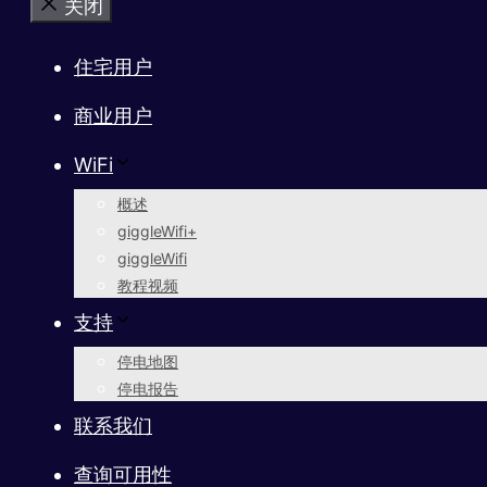
关闭
住宅用户
商业用户
WiFi
概述
giggleWifi+
giggleWifi
教程视频
支持
停电地图
停电报告
联系我们
查询可用性