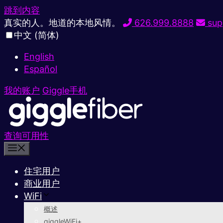
跳到内容
真实的人。地道的本地风情。
626.999.8888
sup
中文 (简体)
English
Español
我的账户
Giggle手机
查询可用性
住宅用户
商业用户
WiFi
概述
giggleWiFi+