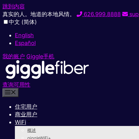
跳到内容
真实的人。地道的本地风情。
626.999.8888
sup
中文 (简体)
English
Español
我的账户
Giggle手机
查询可用性
住宅用户
商业用户
WiFi
概述
giggleWiFi+