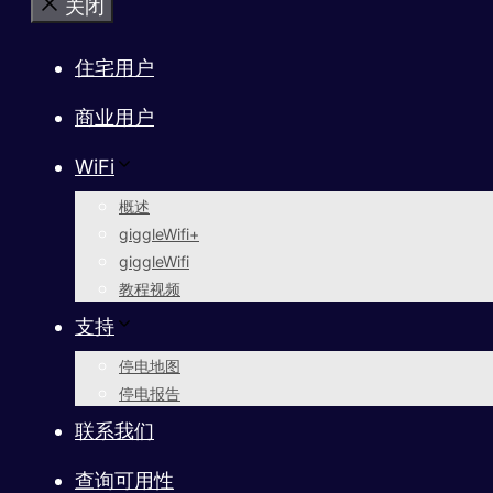
关闭
住宅用户
商业用户
WiFi
概述
giggleWifi+
giggleWifi
教程视频
支持
停电地图
停电报告
联系我们
查询可用性