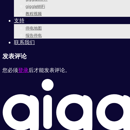
giggleWiFi
教程视频
支持
停电地图
报告停电
联系我们
发表评论
您必须
登录
后才能发表评论。