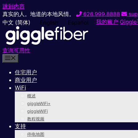
跳到内容
真实的人。地道的本地风情。
626.999.8888
sup
我的账户
Giggl
中文 (简体)
English
Español
查询可用性
住宅用户
商业用户
WiFi
概述
giggleWiFi+
giggleWiFi
教程视频
支持
停电地图