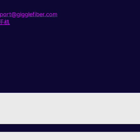
port@gigglefiber.com
e手机