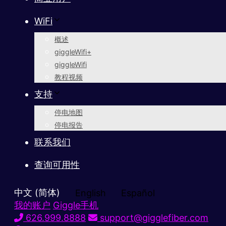
WiFi
概述
giggleWifi+
giggleWifi
教程视频
支持
停电地图
停电报告
联系我们
查询可用性
中文 (简体)
English
Español
我的账户
Giggle手机
626.999.8888
support@gigglefiber.com