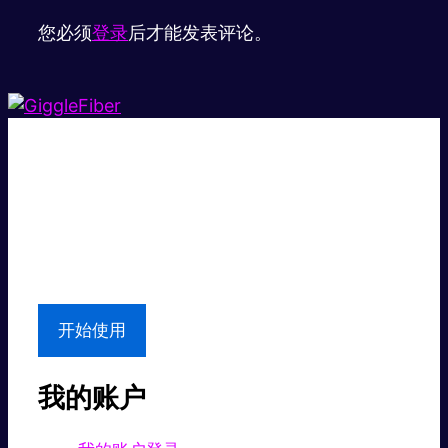
您必须
登录
后才能发表评论。
超级快。
超值价格。
本地支持
开始使用
我的账户