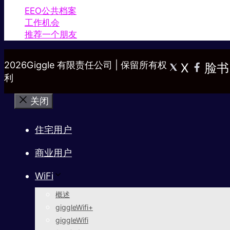
EEO公共档案
工作机会
推荐一个朋友
2026Giggle 有限责任公司 | 保留所有权
X
脸书
利
关闭
住宅用户
商业用户
WiFi
概述
giggleWifi+
giggleWifi