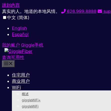
跳到内容
真实的人。地道的本地风情。
626.999.8888
sup
中文 (简体)
English
Español
我的账户
Giggle手机
查询可用性
住宅用户
商业用户
WiFi
概述
giggleWiFi+
giggleWiFi