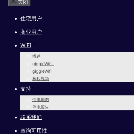
关闭
住宅用户
商业用户
WiFi
概述
giggleWifi+
giggleWifi
教程视频
支持
停电地图
停电报告
联系我们
查询可用性