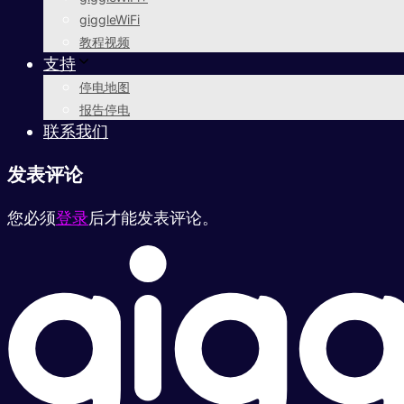
giggleWiFi
教程视频
支持
停电地图
报告停电
联系我们
发表评论
您必须
登录
后才能发表评论。