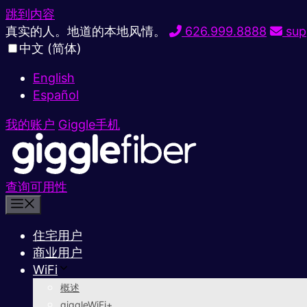
跳到内容
真实的人。地道的本地风情。
626.999.8888
sup
中文 (简体)
English
Español
我的账户
Giggle手机
查询可用性
住宅用户
商业用户
WiFi
概述
giggleWiFi+