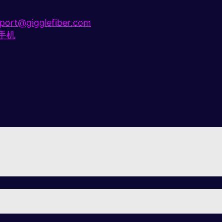
port@gigglefiber.com
e手机