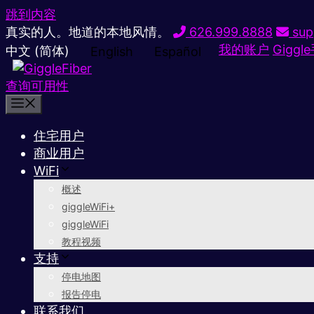
跳到内容
真实的人。地道的本地风情。
626.999.8888
sup
我的账户
Giggl
中文 (简体)
English
Español
查询可用性
住宅用户
商业用户
WiFi
概述
giggleWiFi+
giggleWiFi
教程视频
支持
停电地图
报告停电
联系我们