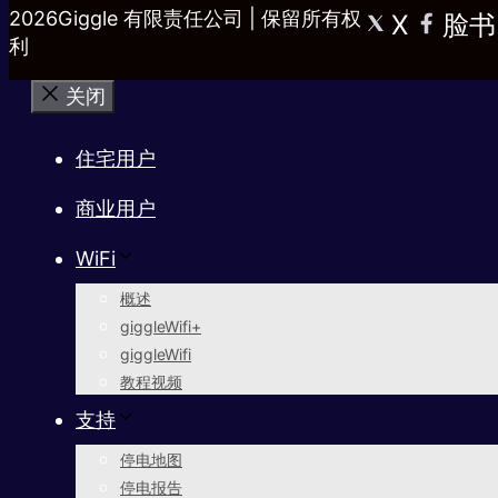
2026Giggle 有限责任公司 | 保留所有权
X
脸书
利
关闭
住宅用户
商业用户
WiFi
概述
giggleWifi+
giggleWifi
教程视频
支持
停电地图
停电报告