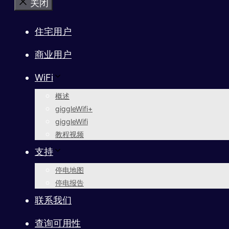
关闭
住宅用户
商业用户
WiFi
概述
giggleWifi+
giggleWifi
教程视频
支持
停电地图
停电报告
联系我们
查询可用性