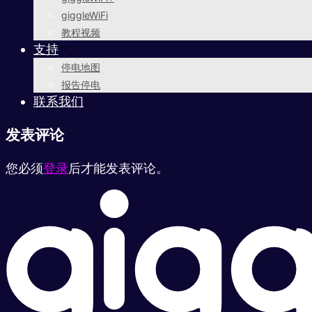
giggleWiFi
教程视频
支持
停电地图
报告停电
联系我们
发表评论
您必须
登录
后才能发表评论。