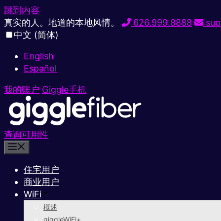
跳到内容
真实的人。地道的本地风情。
626.999.8888
sup
中文 (简体)
English
Español
我的账户
Giggle手机
查询可用性
住宅用户
商业用户
WiFi
概述
giggleWiFi+