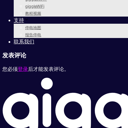
giggleWiFi
教程视频
支持
停电地图
报告停电
联系我们
发表评论
您必须
登录
后才能发表评论。