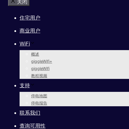
关闭
住宅用户
商业用户
WiFi
概述
giggleWifi+
giggleWifi
教程视频
支持
停电地图
停电报告
联系我们
查询可用性