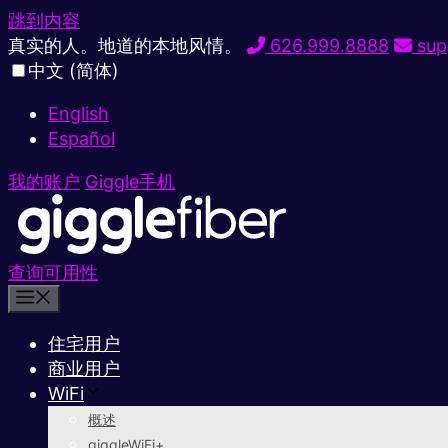
跳到内容
真实的人。地道的本地风情。
626.999.8888
sup
中文 (简体)
English
Español
我的账户
Giggle手机
查询可用性
住宅用户
商业用户
WiFi
概述
giggleWiFi+