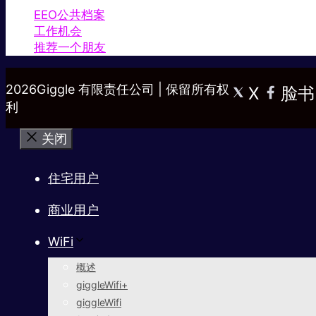
EEO公共档案
工作机会
推荐一个朋友
2026Giggle 有限责任公司 | 保留所有权
X
脸书
利
关闭
住宅用户
商业用户
WiFi
概述
giggleWifi+
giggleWifi