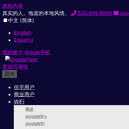
跳到内容
真实的人。地道的本地风情。
626.999.8888
sup
中文 (简体)
English
Español
我的账户
Giggle手机
查询可用性
住宅用户
商业用户
WiFi
概述
giggleWiFi+
giggleWiFi