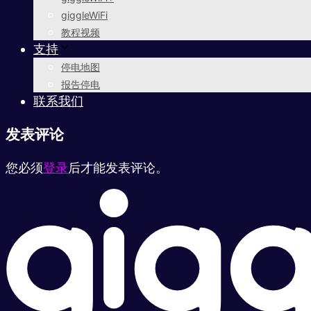
giggleWiFi
教程视频
支持
停电地图
报告停电
联系我们
发表评论
您必须
登录
后才能发表评论。