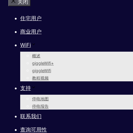
关闭
住宅用户
商业用户
WiFi
概述
giggleWifi+
giggleWifi
教程视频
支持
停电地图
停电报告
联系我们
查询可用性