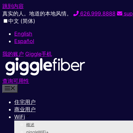
跳到内容
真实的人。地道的本地风情。
626.999.8888
sup
中文 (简体)
English
Español
我的账户
Giggle手机
查询可用性
住宅用户
商业用户
WiFi
概述
giggleWiFi+