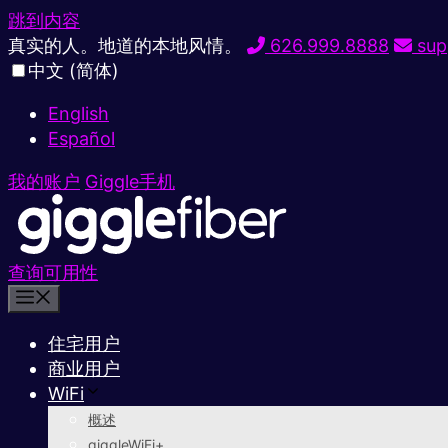
跳到内容
真实的人。地道的本地风情。
626.999.8888
sup
中文 (简体)
English
Español
我的账户
Giggle手机
查询可用性
住宅用户
商业用户
WiFi
概述
giggleWiFi+