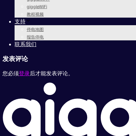
giggleWiFi
教程视频
支持
停电地图
报告停电
联系我们
发表评论
您必须
登录
后才能发表评论。