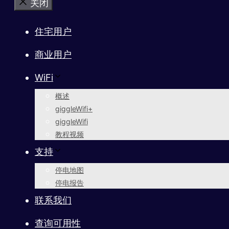
关闭
住宅用户
商业用户
WiFi
概述
giggleWifi+
giggleWifi
教程视频
支持
停电地图
停电报告
联系我们
查询可用性