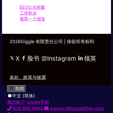
EEO公共档案
工作机会
推荐一个朋友
2026Giggle 有限责任公司 | 保留所有权利
X
脸书
Instagram
领英
条款、政策与披露
关闭
中文 (简体)
我的账户
Giggle手机
626.999.8888
support@gigglefiber.com