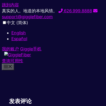
跳到内容
真实的人。地道的本地风情。
626.999.8888
support@gigglefiber.com
中文 (简体)
English
Español
我的账户
Giggle手机
查询可用性
发表评论