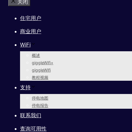
关闭
住宅用户
商业用户
WiFi
概述
giggleWifi+
giggleWifi
教程视频
支持
停电地图
停电报告
联系我们
查询可用性