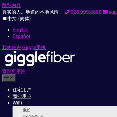
跳到内容
真实的人。地道的本地风情。
626.999.8888
sup
中文 (简体)
English
Español
我的账户
Giggle手机
查询可用性
住宅用户
商业用户
WiFi
概述
giggleWiFi+