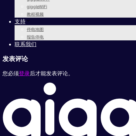
giggleWiFi
教程视频
支持
停电地图
报告停电
联系我们
发表评论
您必须
登录
后才能发表评论。