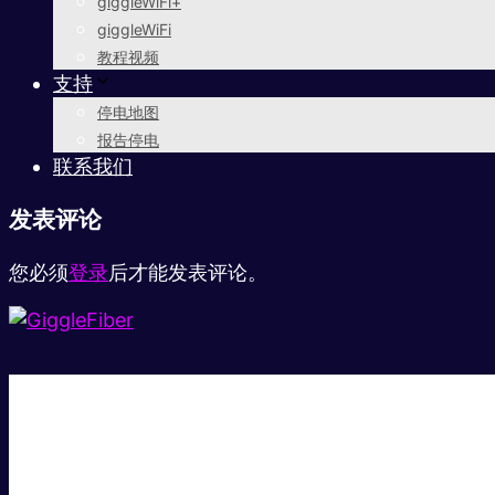
giggleWiFi+
giggleWiFi
教程视频
支持
停电地图
报告停电
联系我们
发表评论
您必须
登录
后才能发表评论。
超级快。
超值价格。