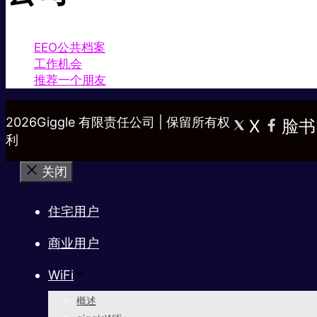
EEO公共档案
工作机会
推荐一个朋友
2026Giggle 有限责任公司 | 保留所有权
X
脸书
利
关闭
住宅用户
商业用户
WiFi
概述