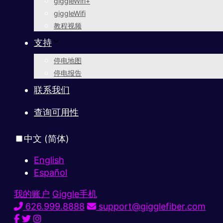
giggleWifi+
giggleWifi
教程视频
支持
停电地图
停电报告
联系我们
查询可用性
中文 (简体)
English
Español
我的账户
Giggle手机
626.999.8888
support@gigglefiber.com