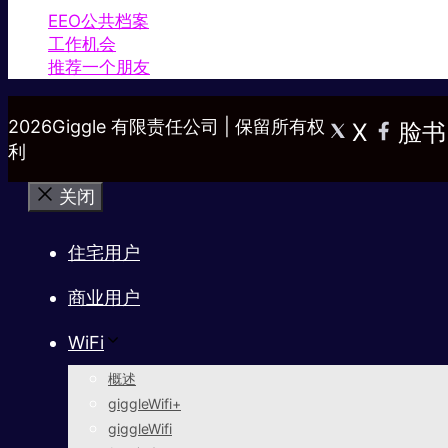
EEO公共档案
工作机会
推荐一个朋友
2026Giggle 有限责任公司 | 保留所有权
X
脸书
利
关闭
住宅用户
商业用户
WiFi
概述
giggleWifi+
giggleWifi