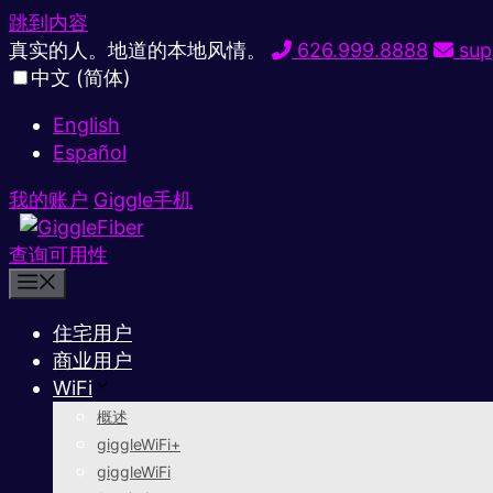
跳到内容
真实的人。地道的本地风情。
626.999.8888
sup
中文 (简体)
English
Español
我的账户
Giggle手机
查询可用性
住宅用户
商业用户
WiFi
概述
giggleWiFi+
giggleWiFi