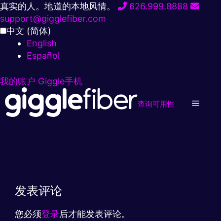
跳
真实的人。地道的本地风情。
626.999.8888
到
support@gigglefiber.com
内
中文 (简体)
容
English
Español
我的账户
Giggle手机
查询可用性
发表评论
您必须
登录
后才能发表评论。