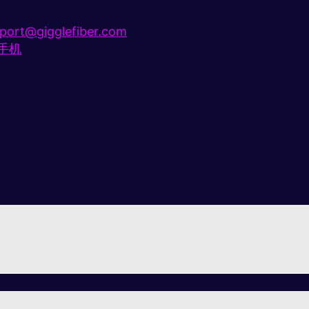
port@gigglefiber.com
e手机