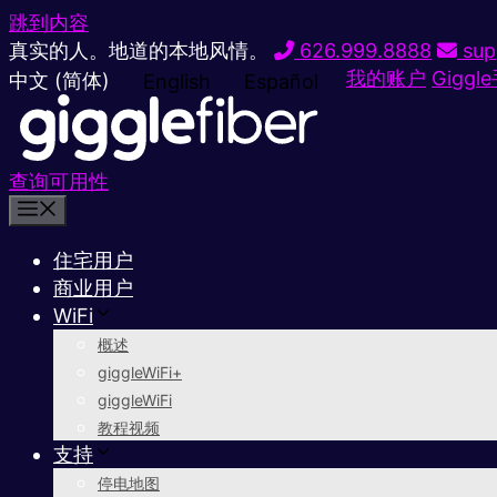
跳到内容
真实的人。地道的本地风情。
626.999.8888
sup
我的账户
Giggl
中文 (简体)
English
Español
查询可用性
住宅用户
商业用户
WiFi
概述
giggleWiFi+
giggleWiFi
教程视频
支持
停电地图