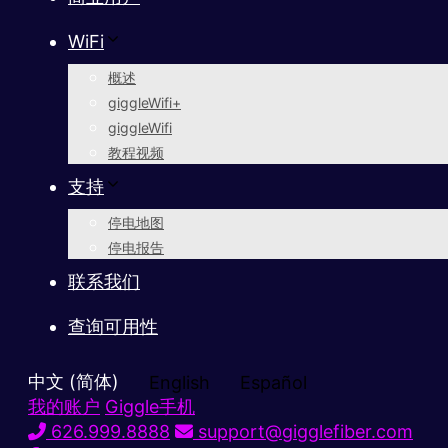
WiFi
概述
giggleWifi+
giggleWifi
教程视频
支持
停电地图
停电报告
联系我们
查询可用性
中文 (简体)
English
Español
我的账户
Giggle手机
626.999.8888
support@gigglefiber.com