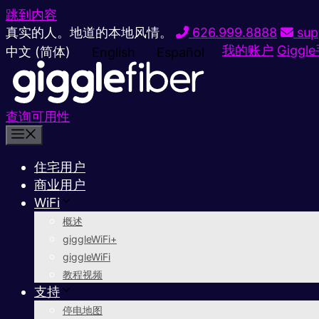
跳到内容
真实的人。地道的本地风情。
626.999.8888
sup
我的账户
Giggl
中文 (简体)
English
Español
查询可用性
住宅用户
商业用户
WiFi
概述
giggleWiFi+
giggleWiFi
教程视频
支持
停电地图