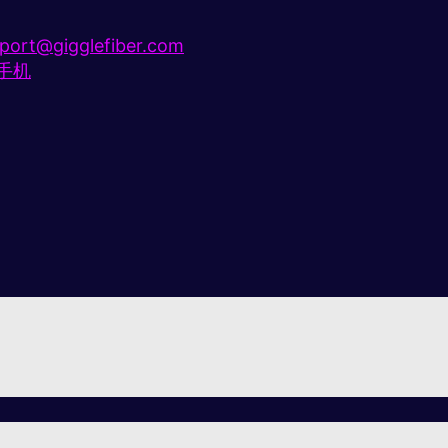
port@gigglefiber.com
e手机