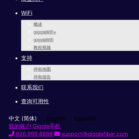
WiFi
概述
giggleWifi+
giggleWifi
教程视频
支持
停电地图
停电报告
联系我们
查询可用性
中文 (简体)
English
Español
我的账户
Giggle手机
626.999.8888
support@gigglefiber.com