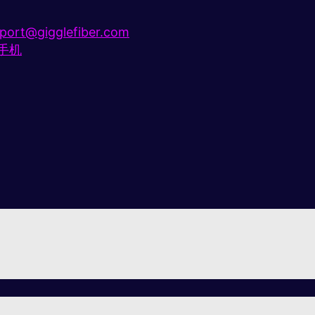
port@gigglefiber.com
e手机