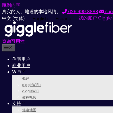
跳到内容
真实的人。地道的本地风情。
626.999.8888
sup
我的账户
Giggl
中文 (简体)
English
Español
查询可用性
住宅用户
商业用户
WiFi
概述
giggleWiFi+
giggleWiFi
教程视频
支持
停电地图