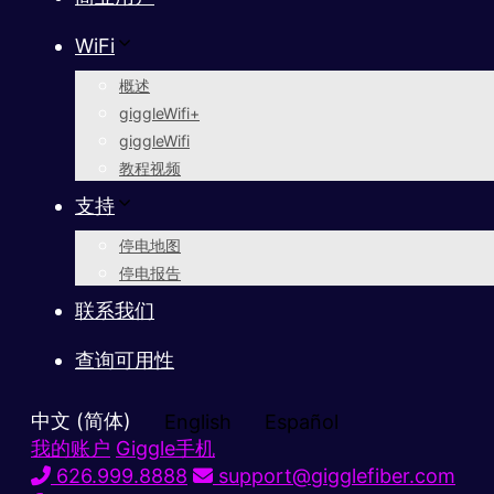
WiFi
概述
giggleWifi+
giggleWifi
教程视频
支持
停电地图
停电报告
联系我们
查询可用性
中文 (简体)
English
Español
我的账户
Giggle手机
626.999.8888
support@gigglefiber.com