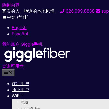
跳到内容
真实的人。地道的本地风情。
626.999.8888
sup
中文 (简体)
English
Español
我的账户
Giggle手机
查询可用性
住宅用户
商业用户
WiFi
概述
giggleWiFi+