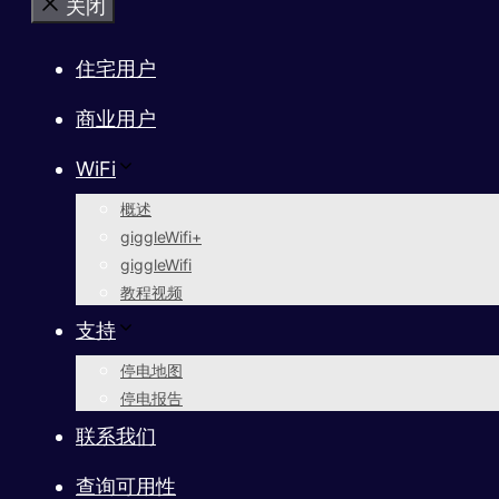
关闭
住宅用户
商业用户
WiFi
概述
giggleWifi+
giggleWifi
教程视频
支持
停电地图
停电报告
联系我们
查询可用性