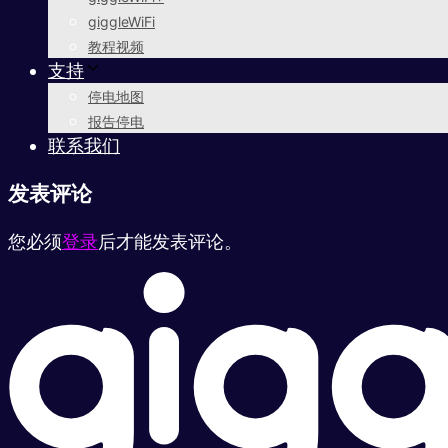
giggleWiFi
教程视频
支持
停电地图
报告停电
联系我们
发表评论
您必须
登录
后才能发表评论。