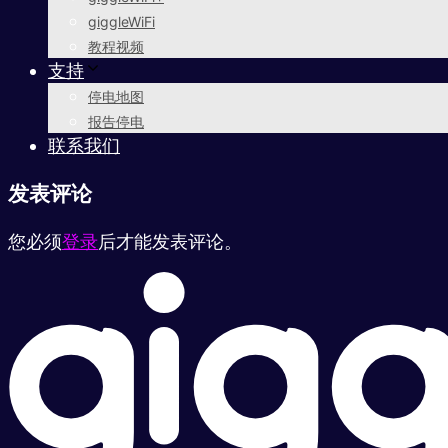
giggleWiFi
教程视频
支持
停电地图
报告停电
联系我们
发表评论
您必须
登录
后才能发表评论。