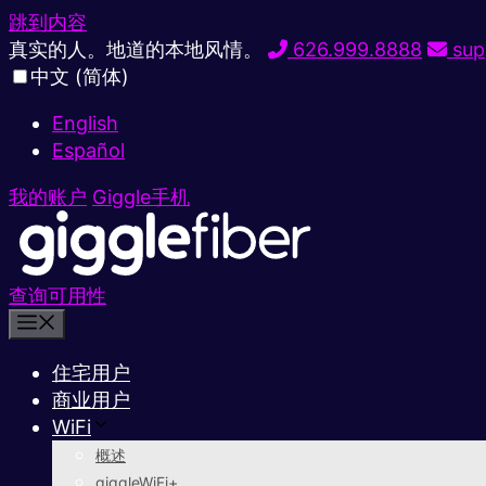
跳到内容
真实的人。地道的本地风情。
626.999.8888
sup
中文 (简体)
English
Español
我的账户
Giggle手机
查询可用性
住宅用户
商业用户
WiFi
概述
giggleWiFi+