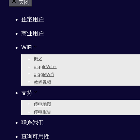
关闭
住宅用户
商业用户
WiFi
概述
giggleWifi+
giggleWifi
教程视频
支持
停电地图
停电报告
联系我们
查询可用性