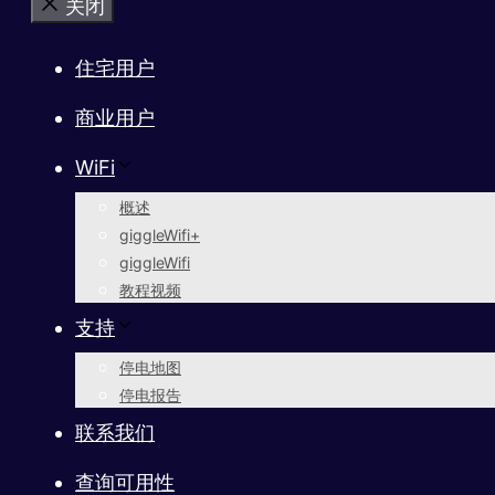
关闭
住宅用户
商业用户
WiFi
概述
giggleWifi+
giggleWifi
教程视频
支持
停电地图
停电报告
联系我们
查询可用性