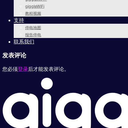
giggleWiFi
教程视频
支持
停电地图
报告停电
联系我们
发表评论
您必须
登录
后才能发表评论。