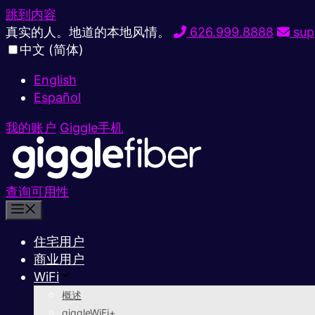
跳到内容
真实的人。地道的本地风情。
626.999.8888
sup
中文 (简体)
English
Español
我的账户
Giggle手机
查询可用性
住宅用户
商业用户
WiFi
概述
giggleWiFi+