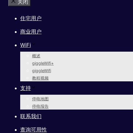
关闭
住宅用户
商业用户
WiFi
概述
giggleWifi+
giggleWifi
教程视频
支持
停电地图
停电报告
联系我们
查询可用性