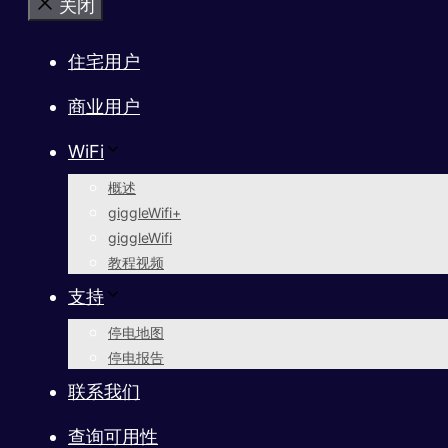
关闭
住宅用户
商业用户
WiFi
概述
giggleWifi+
giggleWifi
教程视频
支持
停电地图
停电报告
联系我们
查询可用性