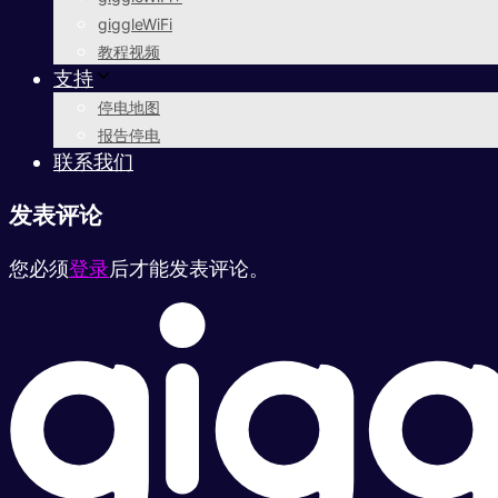
giggleWiFi
教程视频
支持
停电地图
报告停电
联系我们
发表评论
您必须
登录
后才能发表评论。