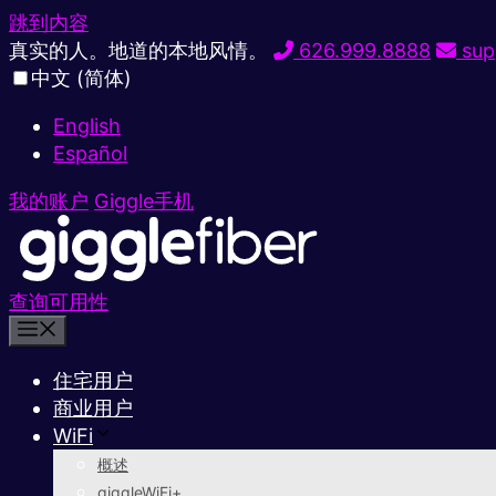
跳到内容
真实的人。地道的本地风情。
626.999.8888
sup
中文 (简体)
English
Español
我的账户
Giggle手机
查询可用性
住宅用户
商业用户
WiFi
概述
giggleWiFi+