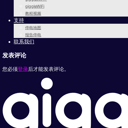
giggleWiFi
教程视频
支持
停电地图
报告停电
联系我们
发表评论
您必须
登录
后才能发表评论。