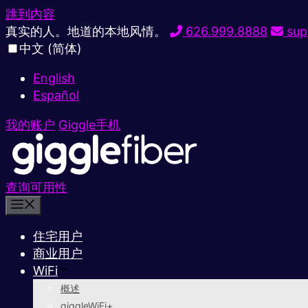
跳到内容
真实的人。地道的本地风情。
626.999.8888
sup
中文 (简体)
English
Español
我的账户
Giggle手机
查询可用性
住宅用户
商业用户
WiFi
概述
giggleWiFi+