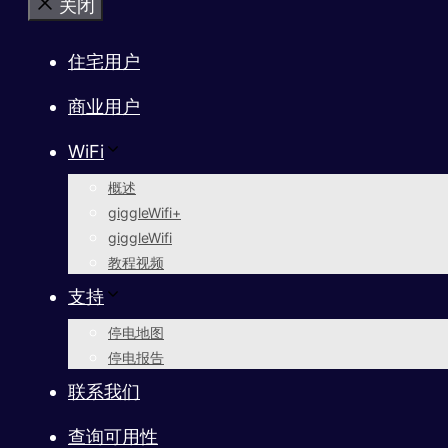
关闭
住宅用户
商业用户
WiFi
概述
giggleWifi+
giggleWifi
教程视频
支持
停电地图
停电报告
联系我们
查询可用性