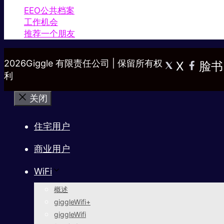
EEO公共档案
工作机会
推荐一个朋友
2026Giggle 有限责任公司 | 保留所有权
X
脸书
利
关闭
住宅用户
商业用户
WiFi
概述
giggleWifi+
giggleWifi