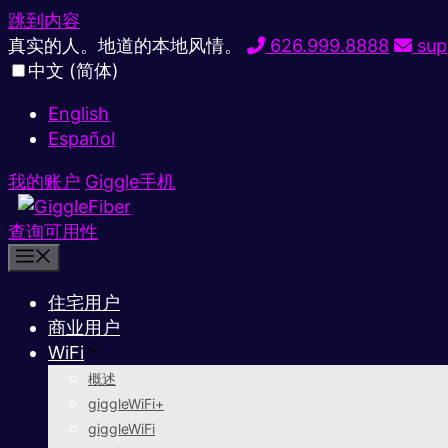
跳到内容
真实的人。地道的本地风情。
626.999.8888
sup
中文 (简体)
English
Español
我的账户
Giggle手机
查询可用性
住宅用户
商业用户
WiFi
概述
giggleWiFi+
giggleWiFi