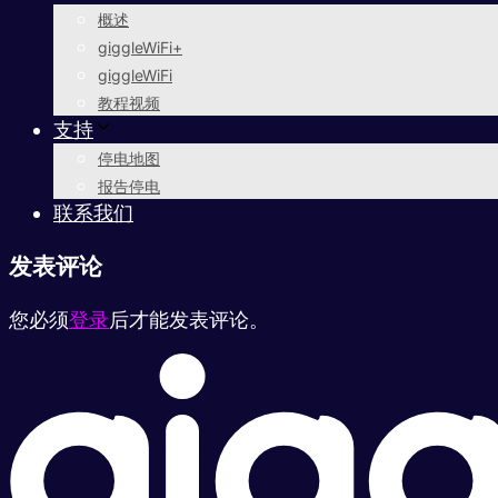
概述
giggleWiFi+
giggleWiFi
教程视频
支持
停电地图
报告停电
联系我们
发表评论
您必须
登录
后才能发表评论。