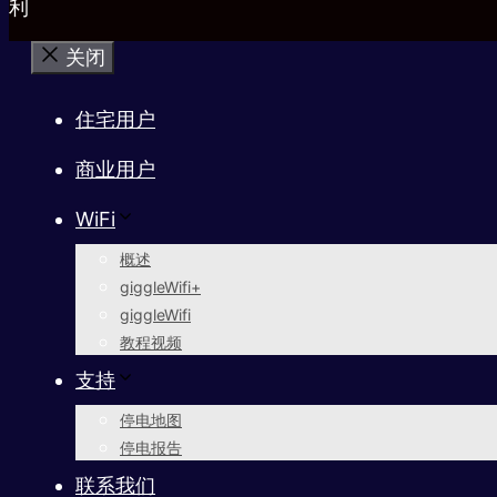
利
关闭
住宅用户
商业用户
WiFi
概述
giggleWifi+
giggleWifi
教程视频
支持
停电地图
停电报告
联系我们