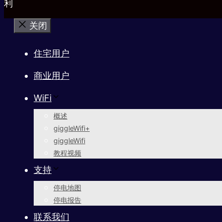
利
关闭
住宅用户
商业用户
WiFi
概述
giggleWifi+
giggleWifi
教程视频
支持
停电地图
停电报告
联系我们