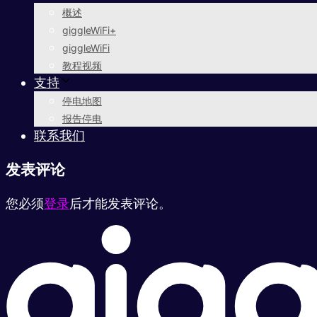
概述
giggleWiFi+
giggleWiFi
教程视频
支持
停电地图
报告停电
联系我们
发表评论
您必须
登录
后才能发表评论。