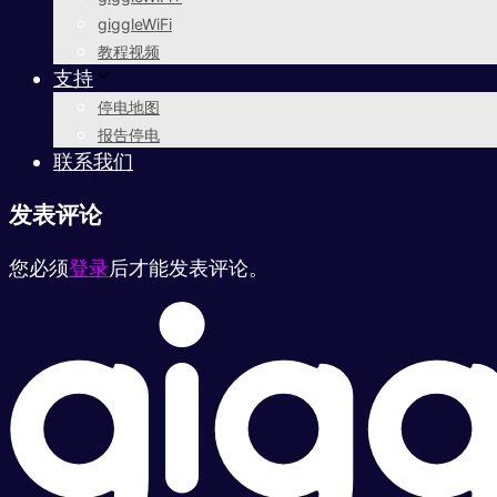
giggleWiFi
教程视频
支持
停电地图
报告停电
联系我们
发表评论
您必须
登录
后才能发表评论。