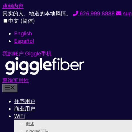
跳到内容
真实的人。地道的本地风情。
626.999.8888
sup
中文 (简体)
English
Español
我的账户
Giggle手机
查询可用性
住宅用户
商业用户
WiFi
概述
giggleWiFi+