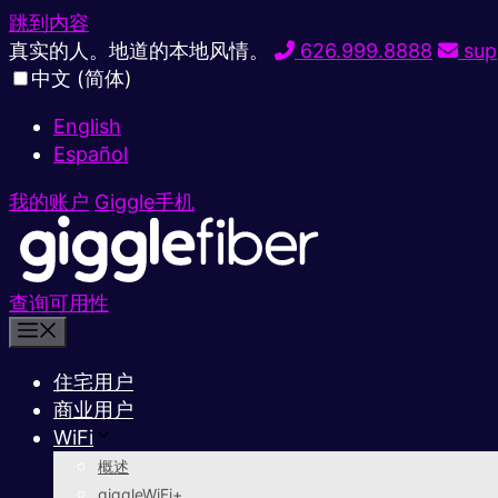
跳到内容
真实的人。地道的本地风情。
626.999.8888
sup
中文 (简体)
English
Español
我的账户
Giggle手机
查询可用性
住宅用户
商业用户
WiFi
概述
giggleWiFi+