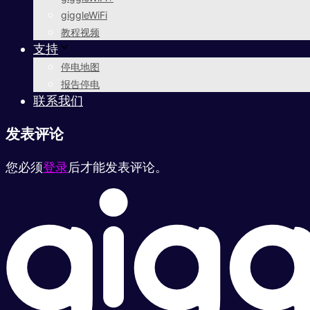
giggleWiFi
教程视频
支持
停电地图
报告停电
联系我们
发表评论
您必须
登录
后才能发表评论。