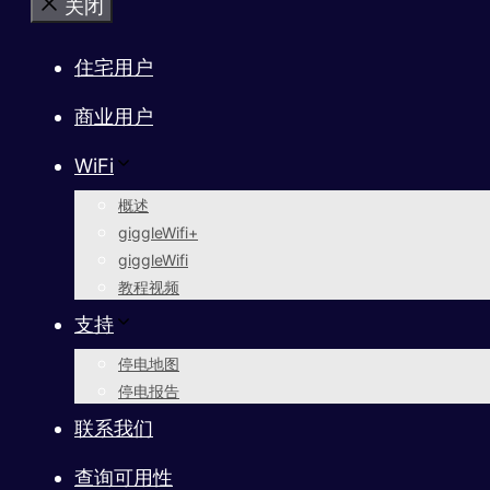
关闭
住宅用户
商业用户
WiFi
概述
giggleWifi+
giggleWifi
教程视频
支持
停电地图
停电报告
联系我们
查询可用性