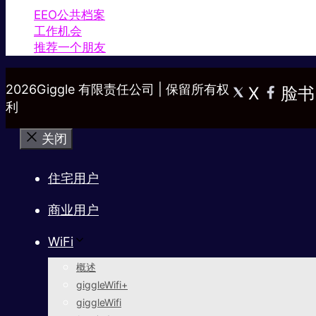
EEO公共档案
工作机会
推荐一个朋友
2026Giggle 有限责任公司 | 保留所有权
X
脸书
利
关闭
住宅用户
商业用户
WiFi
概述
giggleWifi+
giggleWifi