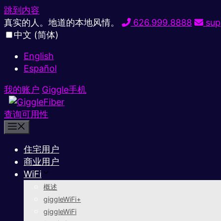
跳到内容
真实的人。地道的本地风情。
626.999.8888
sup
中文 (简体)
English
Español
我的账户
Giggle手机
查询可用性
住宅用户
商业用户
WiFi
概述
giggleWiFi+
giggleWiFi