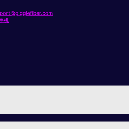
port@gigglefiber.com
e手机