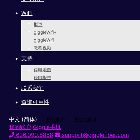
WiFi
概述
giggleWifi+
giggleWifi
教程视频
支持
停电地图
停电报告
联系我们
查询可用性
中文 (简体)
English
Español
我的账户
Giggle手机
626.999.8888
support@gigglefiber.com