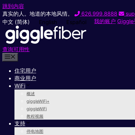
跳到内容
真实的人。地道的本地风情。
626.999.8888
sup
我的账户
Giggl
中文 (简体)
English
Español
查询可用性
住宅用户
商业用户
WiFi
概述
giggleWiFi+
giggleWiFi
教程视频
支持
停电地图