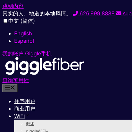
跳到内容
真实的人。地道的本地风情。
626.999.8888
sup
中文 (简体)
English
Español
我的账户
Giggle手机
查询可用性
住宅用户
商业用户
WiFi
概述
giggleWiFi+