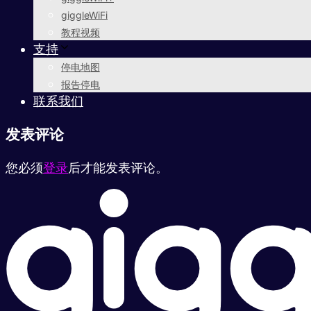
giggleWiFi
教程视频
支持
停电地图
报告停电
联系我们
发表评论
您必须
登录
后才能发表评论。