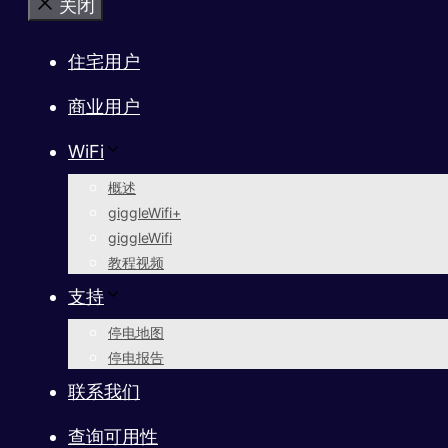
关闭
住宅用户
商业用户
WiFi
概述
giggleWifi+
giggleWifi
教程视频
支持
停电地图
停电报告
联系我们
查询可用性