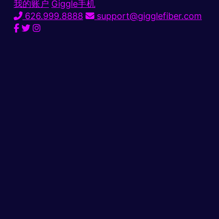
我的账户
Giggle手机
626.999.8888
support@gigglefiber.com