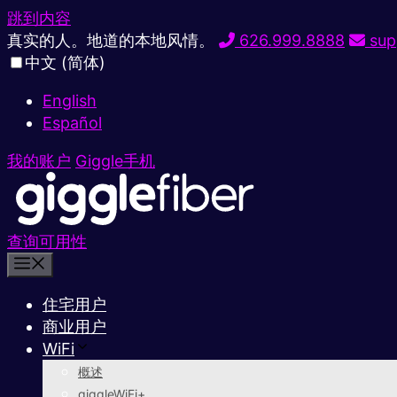
跳到内容
真实的人。地道的本地风情。
626.999.8888
sup
中文 (简体)
English
Español
我的账户
Giggle手机
查询可用性
住宅用户
商业用户
WiFi
概述
giggleWiFi+