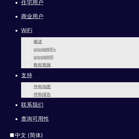
住宅用户
商业用户
WiFi
概述
giggleWifi+
giggleWifi
教程视频
支持
停电地图
停电报告
联系我们
查询可用性
中文 (简体)