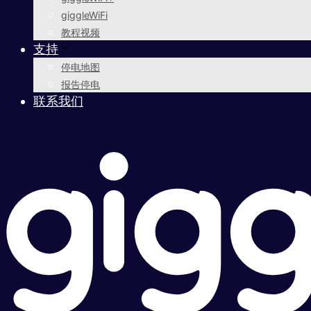
giggleWiFi
教程视频
支持
停电地图
报告停电
联系我们